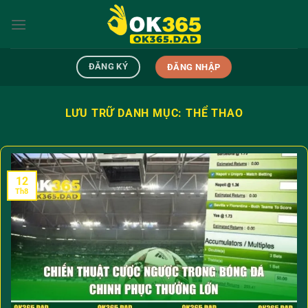
Bỏ
qua
nội
dung
ĐĂNG KÝ
ĐĂNG NHẬP
LƯU TRỮ DANH MỤC:
THỂ THAO
12
Th8