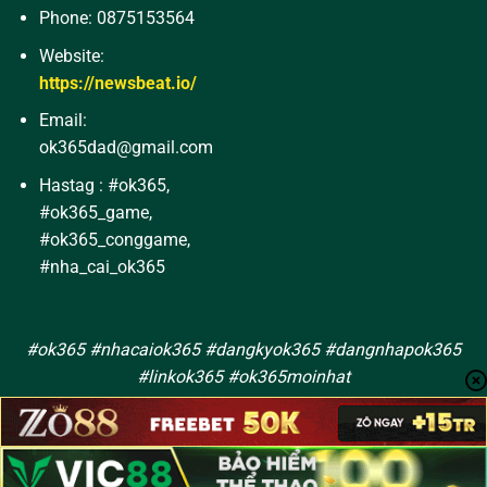
Phone:
0875153564
Website:
https://newsbeat.io/
Email:
ok365dad@gmail.com
Hastag : #ok365,
#ok365_game,
#ok365_conggame,
#nha_cai_ok365
#ok365 #nhacaiok365 #dangkyok365 #dangnhapok365
#linkok365 #ok365moinhat
Copyright 2026 ©
OK365 2026